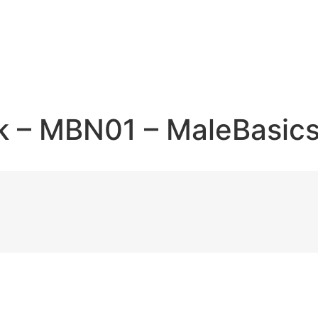
k – MBN01 – MaleBasic