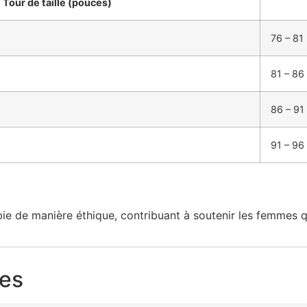
Tour de taille (pouces)
76 – 81
81 – 86
86 – 91
91 – 96
e de manière éthique, contribuant à soutenir les femmes qu
res