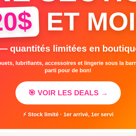
20$
ET MOI
 — quantités limitées en boutiqu
uets, lubrifiants, accessoires et lingerie sous la barr
parti pour de bon!
🎯 VOIR LES DEALS →
⚡ Stock limité · 1er arrivé, 1er servi