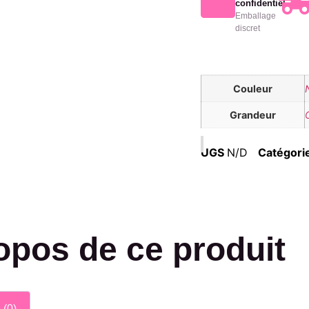
confidentiel
Emballage
discret
Couleur
Grandeur
UGS
N/D
Catégori
opos de ce produit
 (0)