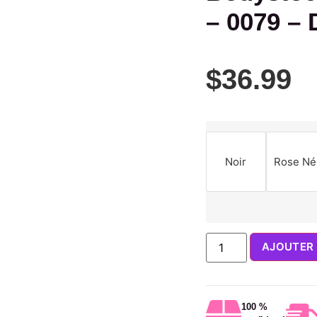
– 0079 – 
$
36.99
Noir
Rose Né
AJOUTER 
100 %