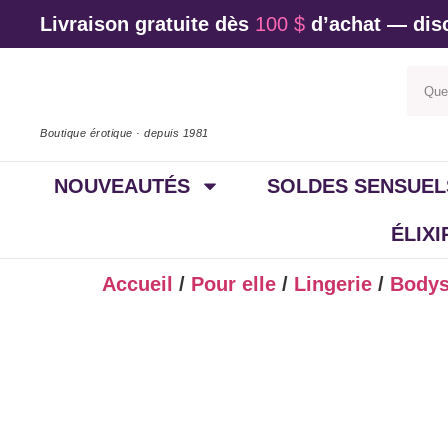
Livraison gratuite dès
100 $
d’achat — disc
Boutique érotique · depuis 1981
NOUVEAUTÉS
SOLDES SENSUEL
ÉLIX
Accueil
/
Pour elle
/
Lingerie
/
Bodys