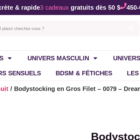
rète & rapide
3 cadeaux
gratuits dès 50 $
450-
S
UNIVERS MASCULIN
UNIVERS
IRS SENSUELS
BDSM & FÉTICHES
LES
uit
/ Bodystocking en Gros Filet – 0079 – Drea
Bodystock