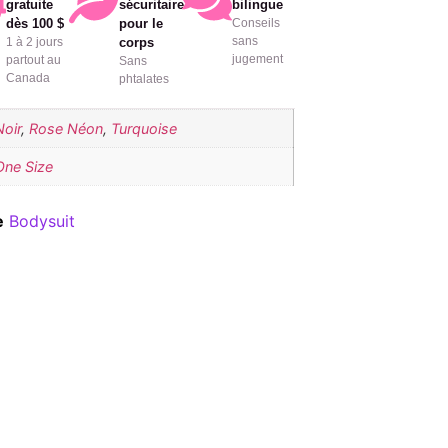
gratuite
sécuritaire
bilingue
dès 100 $
pour le
Conseils
sans
1 à 2 jours
corps
jugement
partout au
Sans
Canada
phtalates
Noir
,
Rose Néon
,
Turquoise
One Size
e
Bodysuit