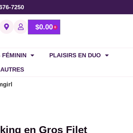
676-7250
$
0.00
0
 FÉMININ
PLAISIRS EN DUO
 AUTRES
mgirl
ing en Gros Filet