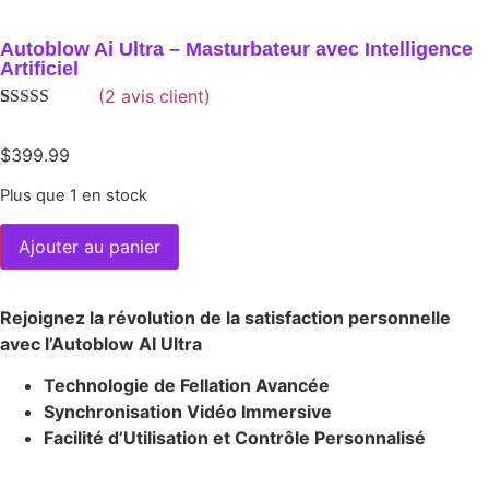
Autoblow Ai Ultra – Masturbateur avec Intelligence
Artificiel
(
2
avis client)
Noté
2
5.00
sur
5 basé sur
$
399.99
notations
client
Plus que 1 en stock
Ajouter au panier
Rejoignez la révolution de la satisfaction personnelle
avec l’Autoblow AI Ultra
Technologie de Fellation Avancée
Synchronisation Vidéo Immersive
Facilité d’Utilisation et Contrôle Personnalisé