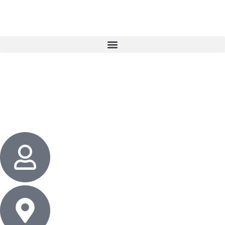
3 cadeaux
gratuits dès 50 $ d’achat