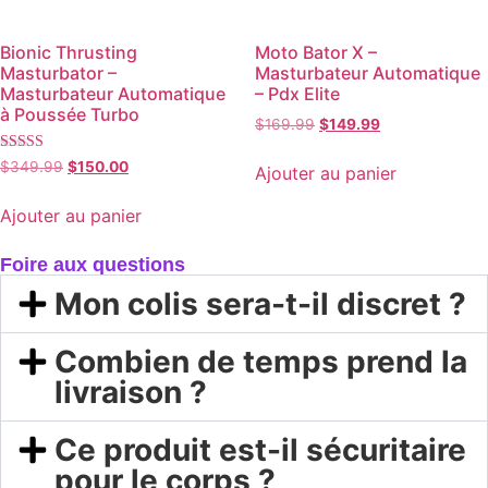
Bionic Thrusting
Moto Bator X –
Masturbator –
Masturbateur Automatique
Masturbateur Automatique
– Pdx Elite
à Poussée Turbo
$
169.99
$
149.99
Note
$
349.99
$
150.00
Ajouter au panier
5.00
sur 5
Ajouter au panier
Foire aux questions
Mon colis sera-t-il discret ?
Combien de temps prend la
livraison ?
Ce produit est-il sécuritaire
pour le corps ?