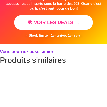
accessoires et lingerie sous la barre des 20$. Quand c'est
parti, c'est parti pour de bon!
🎯 VOIR LES DEALS →
⚡ Stock limité · 1er arrivé, 1er servi
Vous pourriez aussi aimer
Produits similaires