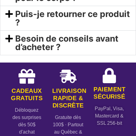
Puis-je retourner ce produit
?
Besoin de conseils avant
d’acheter ?
PAIEMENT
CADEAUX
LIVRAISON
SÉCURISÉ
GRATUITS
RAPIDE &
DISCRÈTE
PayPal, Visa,
Débloquez
Mastercard &
des surprises
Gratuite dès
SSL 256-bit
dès 50$
100$ · Partout
d'achat
au Québec &