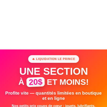
🔥 LIQUIDATION LE PRINCE
UNE SECTION
20$
À
ET MOINS!
Profite vite — quantités limitées en boutique
et en ligne
Nos petits prix coups de cœur : jouets, lubrifiants,