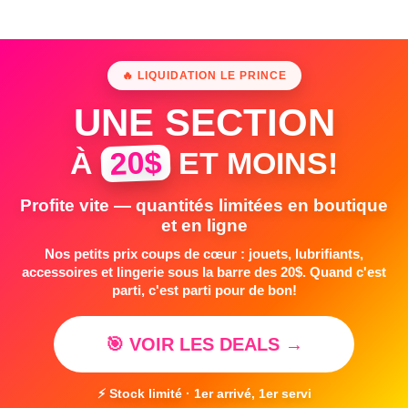
🔥 LIQUIDATION LE PRINCE
UNE SECTION
20$
À
ET MOINS!
Profite vite — quantités limitées en boutique
et en ligne
Nos petits prix coups de cœur : jouets, lubrifiants,
accessoires et lingerie sous la barre des 20$. Quand c'est
parti, c'est parti pour de bon!
🎯 VOIR LES DEALS →
⚡ Stock limité · 1er arrivé, 1er servi