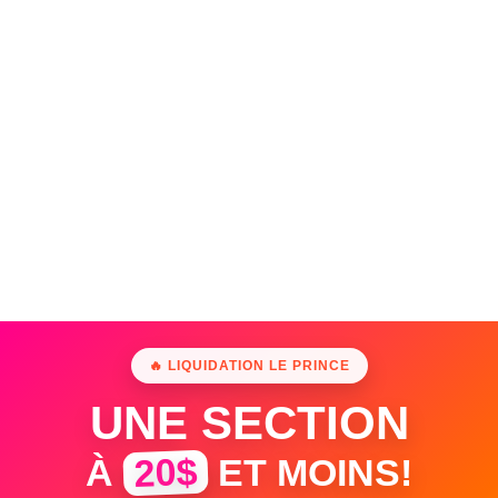
🔥 LIQUIDATION LE PRINCE
UNE SECTION
20$
À
ET MOINS!