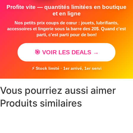
Profite vite — quantités limitées en boutique
et en ligne
Nos petits prix coups de cœur : jouets, lubrifiants,
accessoires et lingerie sous la barre des 20$. Quand c'est
parti, c'est parti pour de bon!
🎯 VOIR LES DEALS →
⚡ Stock limité · 1er arrivé, 1er servi
Vous pourriez aussi aimer
Produits similaires