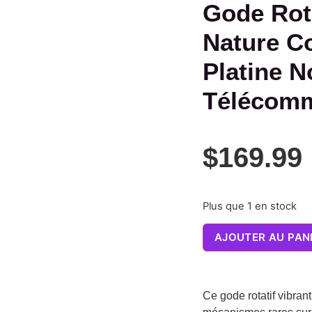
Gode Rota
Nature Co
Platine N
Télécom
$
169.99
Plus que 1 en stock
AJOUTER AU PAN
Ce gode rotatif vibran