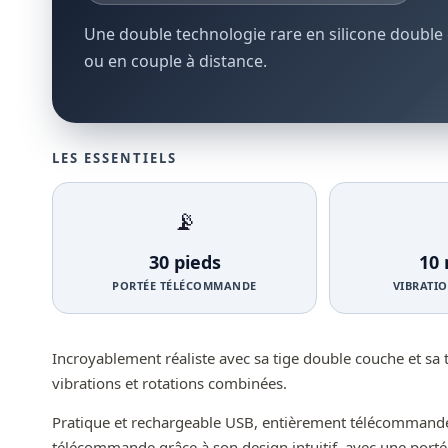
Une double technologie rare en silicone double 
ou en couple à distance.
LES ESSENTIELS
📡
30 pieds
10
PORTÉE TÉLÉCOMMANDE
VIBRATIO
Incroyablement réaliste avec sa tige double couche et sa
vibrations et rotations combinées.
Pratique et rechargeable USB, entièrement télécommandé 
télécommande grâce à son design intuitif, avec une porté