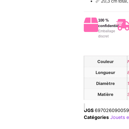
📏 20,3 cm total
100 %
confidentiel
Emballage
discret
Couleur
Longueur
Diamètre
Matière
UGS
697026090059
Catégories
Jouets e