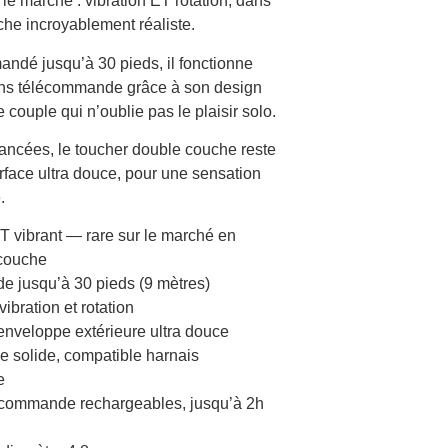
e marché : vibration ET rotation, dans
he incroyablement réaliste.
ndé jusqu’à 30 pieds, il fonctionne
ans télécommande grâce à son design
de couple qui n’oublie pas le plaisir solo.
ancées, le toucher double couche reste
urface ultra douce, pour une sensation
.
ET vibrant — rare sur le marché en
 couche
 jusqu’à 30 pieds (9 mètres)
ibration et rotation
enveloppe extérieure ultra douce
e solide, compatible harnais
e
commande rechargeables, jusqu’à 2h