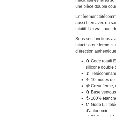
mécanismes rares sur l
une pièce double couc
Entièrement télécomma
aussi bien avec ou s
intuitif. Un vrai jouet 
Sous ses fonctions av
intact : cœur ferme, s
d’érection authentique
🔄 Gode rotatif 
silicone double
📡 Télécommande
📳 10 modes de v
💎 Cœur ferme, 
🧲 Base ventous
💦 100% étanch
🔌 Gode ET télé
d’autonomie