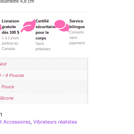
, diamètre 4,8 cm
Livraison
Certifié
Service
gratuite
sécuritaire
bilingue
dès 100 $
pour le
Conseils
sans
1 à 2 jours
corps
jugement
partout au
Sans
Canada
phtalates
Noir
8 – 9 Pouces
1 Pouce
Silicone
1
t Accessoires
,
Vibrateurs réalistes