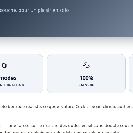
couche, pour un plaisir en solo
🔄
💦
 modes
100%
N + ROTATION
ÉTANCHE
 tête bombée réaliste, ce gode Nature Cock crée un climax authe
— une rareté sur le marché des godes en silicone double couche.
e d’au moins 30 pieds pour du plaisir en couple ou en solo.