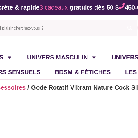
rète & rapide
3 cadeaux
gratuits dès 50 $
450-
S
UNIVERS MASCULIN
UNIVERS
IRS SENSUELS
BDSM & FÉTICHES
LES
cessoires
/ Gode Rotatif Vibrant Nature Cock Si