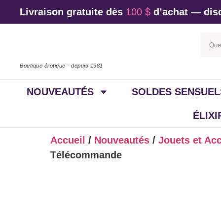
Livraison gratuite dès
100 $
d’achat — disc
Boutique érotique · depuis 1981
NOUVEAUTÉS
SOLDES SENSUEL
ÉLIX
Accueil
/
Nouveautés
/
Jouets et Ac
Télécommande