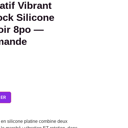
tif Vibrant
ck Silicone
oir 8po —
mande
IER
t en silicone platine combine deux