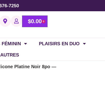
676-7250
$
0.00
0
 FÉMININ
PLAISIRS EN DUO
 AUTRES
licone Platine Noir 8po —