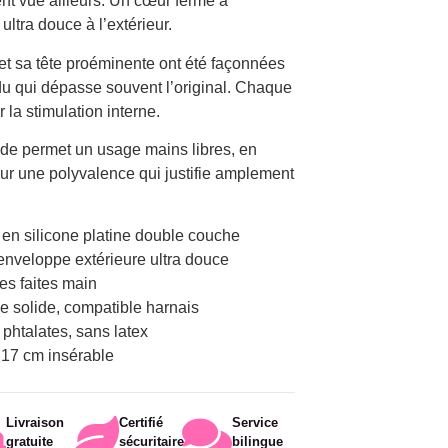
t vue ailleurs. Un cœur ferme à
 ultra douce à l’extérieur.
et sa tête proéminente ont été façonnées
du qui dépasse souvent l’original. Chaque
 la stimulation interne.
de permet un usage mains libres, en
our une polyvalence qui justifie amplement
 en silicone platine double couche
enveloppe extérieure ultra douce
tes faites main
e solide, compatible harnais
 phtalates, sans latex
, 17 cm insérable
Livraison
Certifié
Service
gratuite
sécuritaire
bilingue