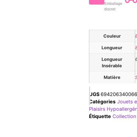
Emballage
discret
Couleur
Longueur
Longueur
Insérable
Matière
UGS
69420634006
Catégories
Jouets e
Plaisirs Hypoallergé
Étiquette
Collection