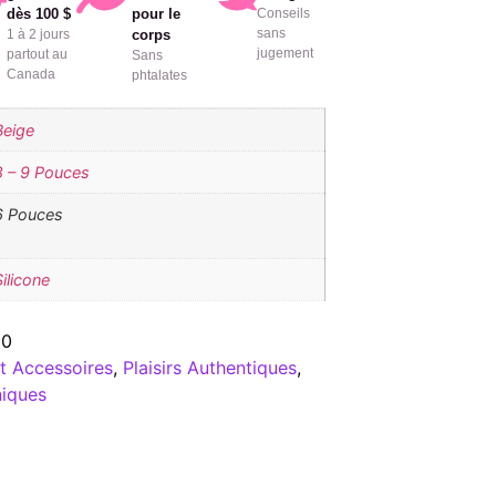
dès 100 $
pour le
Conseils
sans
1 à 2 jours
corps
jugement
partout au
Sans
Canada
phtalates
Beige
8 – 9 Pouces
6 Pouces
Silicone
60
t Accessoires
,
Plaisirs Authentiques
,
niques