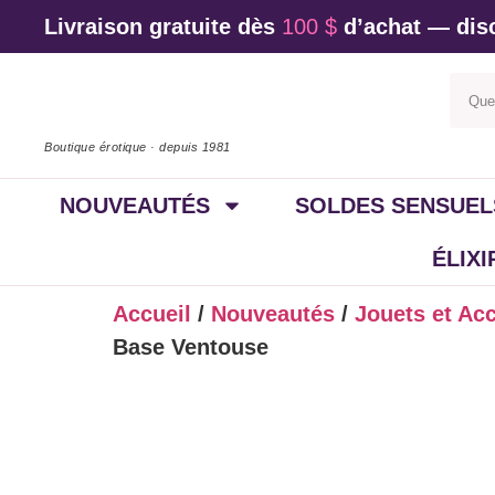
Livraison gratuite dès
100 $
d’achat — disc
Boutique érotique · depuis 1981
NOUVEAUTÉS
SOLDES SENSUEL
ÉLIX
Accueil
/
Nouveautés
/
Jouets et Ac
Base Ventouse