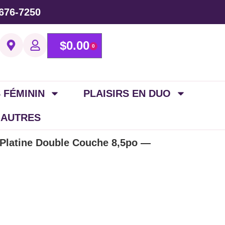
676-7250
$
0.00
0
 FÉMININ
PLAISIRS EN DUO
 AUTRES
 Platine Double Couche 8,5po —