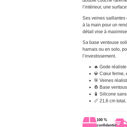
double couche raremen
l’intérieur, une surface
Ses veines saillantes 
à la main pour un ren
détail vise à maximiser
Sa base ventouse soli
harnais ou en solo, p
l’investissement.
🔥 Gode réaliste
💎 Cœur ferme, 
🎯 Veines réalis
🧲 Base ventous
🧴 Silicone sans
📏 21,6 cm total
100 %
confidentiel