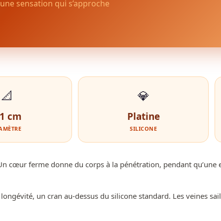
r une sensation qui s’approche
📐
💎
,1 cm
Platine
AMÈTRE
SILICONE
te. Un cœur ferme donne du corps à la pénétration, pendant qu’un
a longévité, un cran au-dessus du silicone standard. Les veines sai