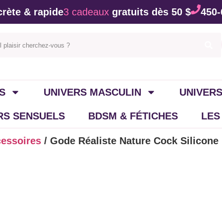
rète & rapide
3 cadeaux
gratuits dès 50 $
450-
S
UNIVERS MASCULIN
UNIVERS
IRS SENSUELS
BDSM & FÉTICHES
LES
cessoires
/ Gode Réaliste Nature Cock Silicone