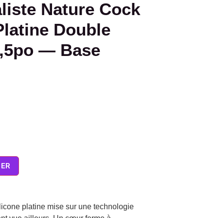
liste Nature Cock
Platine Double
,5po — Base
IER
licone platine mise sur une technologie