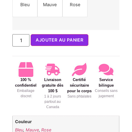
Bleu
Mauve
Rose
AJOUTER AU PANIER
100 %
Livraison
Certifié
Service
confidentiel
gratuite dès
sécuritaire
bilingue
Emballage
100 $
pour le corps
Conseils sans
discret
jugement
1 à 2 jours
Sans phtalates
partout au
Canada
Couleur
Bleu
,
Mauve
,
Rose