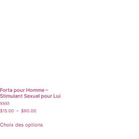
Forta pour Homme –
Stimulant Sexuel pour Lui
Note
$
15.00
–
$
60.00
2.00
sur 5
Choix des options