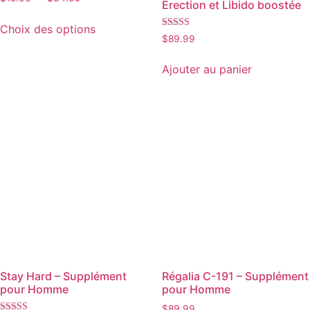
Érection et Libido boostée
Choix des options
Note
$
89.99
5.00
sur 5
Ajouter au panier
Stay Hard – Supplément
Régalia C-191 – Supplément
pour Homme
pour Homme
$
89.99