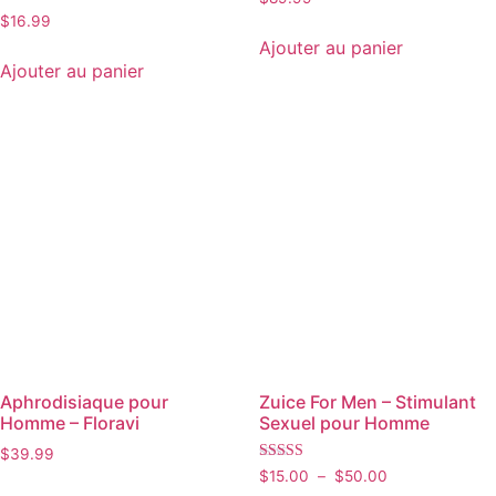
Note
$
16.99
4.50
Ajouter au panier
sur 5
Ajouter au panier
Aphrodisiaque pour
Zuice For Men – Stimulant
Homme – Floravi
Sexuel pour Homme
$
39.99
Note
$
15.00
–
$
50.00
5.00