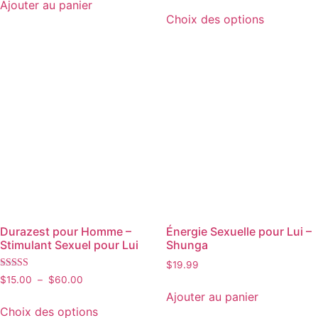
Ajouter au panier
sur 5
Choix des options
Durazest pour Homme –
Énergie Sexuelle pour Lui –
Stimulant Sexuel pour Lui
Shunga
$
19.99
Note
$
15.00
–
$
60.00
4.11
Ajouter au panier
sur 5
Choix des options