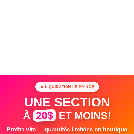
🔥 LIQUIDATION LE PRINCE
UNE SECTION
20$
À
ET MOINS!
Profite vite — quantités limitées en boutique