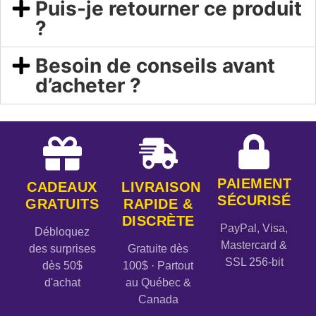
Puis-je retourner ce produit
?
Besoin de conseils avant
d’acheter ?
PAIEMENT
CADEAUX
LIVRAISON
SÉCURISÉ
GRATUITS
RAPIDE &
DISCRÈTE
PayPal, Visa,
Débloquez
Mastercard &
des surprises
Gratuite dès
SSL 256-bit
dès 50$
100$ · Partout
d'achat
au Québec &
Canada