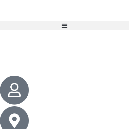
3 cadeaux
gratuits dès 50 $ d’achat