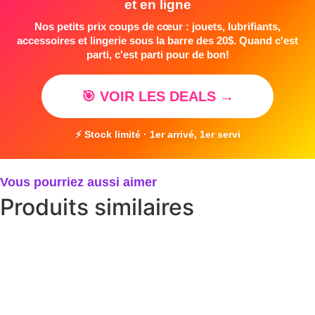
et en ligne
Nos petits prix coups de cœur : jouets, lubrifiants,
accessoires et lingerie sous la barre des 20$. Quand c'est
parti, c'est parti pour de bon!
🎯 VOIR LES DEALS →
⚡ Stock limité · 1er arrivé, 1er servi
Vous pourriez aussi aimer
Produits similaires