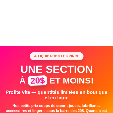
🔥 LIQUIDATION LE PRINCE
UNE SECTION
20$
À
ET MOINS!
Profite vite — quantités limitées en boutique
et en ligne
Nos petits prix coups de cœur : jouets, lubrifiants,
accessoires et lingerie sous la barre des 20$. Quand c'est