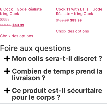
8 Cock – Gode Réaliste –
Cock 11 with Balls – Gode
King Cock
Réaliste – King Cock
$
109.99
$
89.99
Note
$
59.99
$
49.99
4.00
Choix des options
sur 5
Choix des options
Foire aux questions
Mon colis sera-t-il discret ?
Combien de temps prend la
livraison ?
Ce produit est-il sécuritaire
pour le corps ?