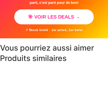
parti, c'est parti pour de bon!
🎯 VOIR LES DEALS →
⚡ Stock limité · 1er arrivé, 1er servi
Vous pourriez aussi aimer
Produits similaires