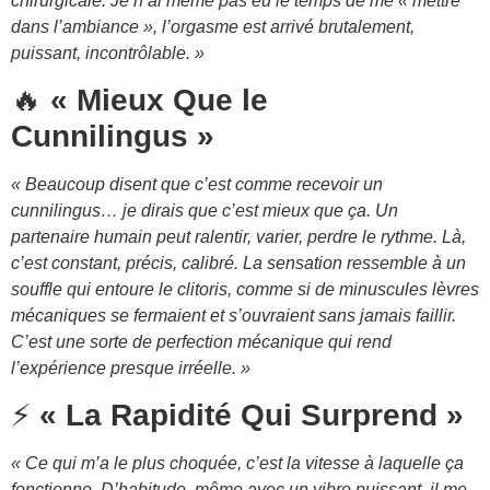
chirurgicale. Je n’ai même pas eu le temps de me « mettre
dans l’ambiance », l’orgasme est arrivé brutalement,
puissant, incontrôlable. »
🔥
« Mieux Que le
Cunnilingus »
« Beaucoup disent que c’est comme recevoir un
cunnilingus… je dirais que c’est mieux que ça. Un
partenaire humain peut ralentir, varier, perdre le rythme. Là,
c’est constant, précis, calibré. La sensation ressemble à un
souffle qui entoure le clitoris, comme si de minuscules lèvres
mécaniques se fermaient et s’ouvraient sans jamais faillir.
C’est une sorte de perfection mécanique qui rend
l’expérience presque irréelle. »
⚡
« La Rapidité Qui Surprend »
« Ce qui m’a le plus choquée, c’est la vitesse à laquelle ça
fonctionne. D’habitude, même avec un vibro puissant, il me