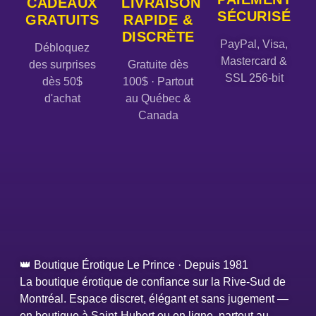
CADEAUX
LIVRAISON
SÉCURISÉ
GRATUITS
RAPIDE &
DISCRÈTE
PayPal, Visa,
Débloquez
Mastercard &
des surprises
Gratuite dès
SSL 256-bit
dès 50$
100$ · Partout
d'achat
au Québec &
Canada
👑 Boutique Érotique Le Prince · Depuis 1981
La boutique érotique de confiance sur la Rive-Sud de
Montréal. Espace discret, élégant et sans jugement —
en boutique à Saint-Hubert ou en ligne, partout au