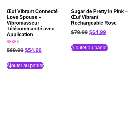
Œuf Vibrant Connecté
Sugar de Pretty in Pink –
Love Spouse –
Œuf Vibrant
Vibromasseur
Rechargeable Rose
Télécommandé avec
$
79.99
$
64.99
Application
Ajouter au panier
Note
$
69.99
$
54.99
5.00
sur 5
Ajouter au panier