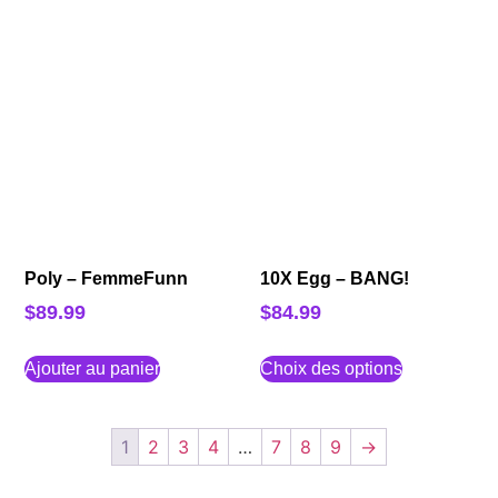
Poly – FemmeFunn
10X Egg – BANG!
$
89.99
$
84.99
Ajouter au panier
Choix des options
1
2
3
4
…
7
8
9
→