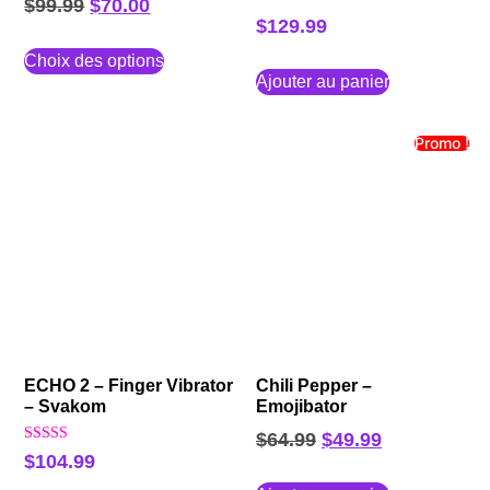
$
99.99
$
70.00
$
129.99
Choix des options
Ajouter au panier
Promo !
ECHO 2 – Finger Vibrator
Chili Pepper –
– Svakom
Emojibator
$
64.99
$
49.99
Note
$
104.99
5.00
sur 5