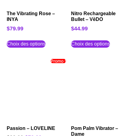
The Vibrating Rose –
Nitro Rechargeable
INYA
Bullet – VèDO
$
79.99
$
44.99
Choix des options
Choix des options
Promo !
Passion – LOVELINE
Pom Palm Vibrator –
Dame