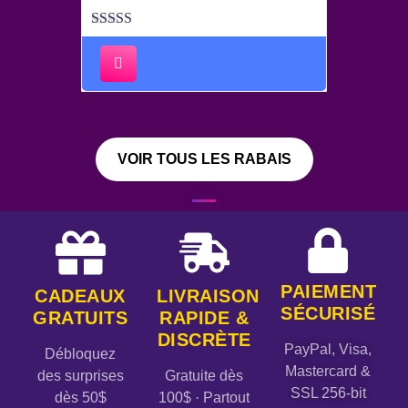
Note
5.00
sur
5
VOIR TOUS LES RABAIS
PAIEMENT
CADEAUX
LIVRAISON
SÉCURISÉ
GRATUITS
RAPIDE &
DISCRÈTE
PayPal, Visa,
Débloquez
Mastercard &
des surprises
Gratuite dès
SSL 256-bit
dès 50$
100$ · Partout