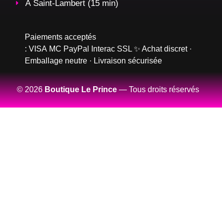
À Saint-Lambert (15 min)
Paiements acceptés
:
VISA
MC
PayPal
Interac
SSL
✨ Achat discret ·
Emballage neutre · Livraison sécurisée
© 2026
Boutique Le Prince
— Tous droits réservés