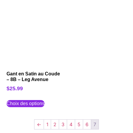
Gant en Satin au Coude
– 8B – Leg Avenue
$
25.99
Choix des options
←
1
2
3
4
5
6
7