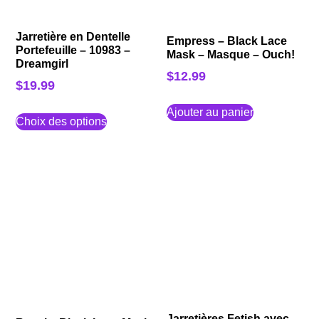
Jarretière en Dentelle
Empress – Black Lace
Portefeuille – 10983 –
Mask – Masque – Ouch!
Dreamgirl
$
12.99
$
19.99
Ajouter au panier
Choix des options
Jarretières Fetish avec